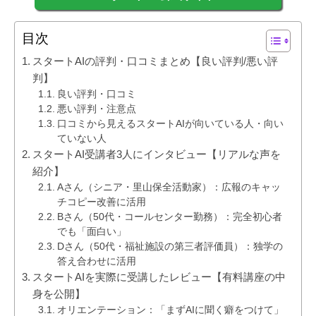
目次
スタートAIの評判・口コミまとめ【良い評判/悪い評
判】
良い評判・口コミ
悪い評判・注意点
口コミから見えるスタートAIが向いている人・向い
ていない人
スタートAI受講者3人にインタビュー【リアルな声を
紹介】
Aさん（シニア・里山保全活動家）：広報のキャッ
チコピー改善に活用
Bさん（50代・コールセンター勤務）：完全初心者
でも「面白い」
Dさん（50代・福祉施設の第三者評価員）：独学の
答え合わせに活用
スタートAIを実際に受講したレビュー【有料講座の中
身を公開】
オリエンテーション：「まずAIに聞く癖をつけて」