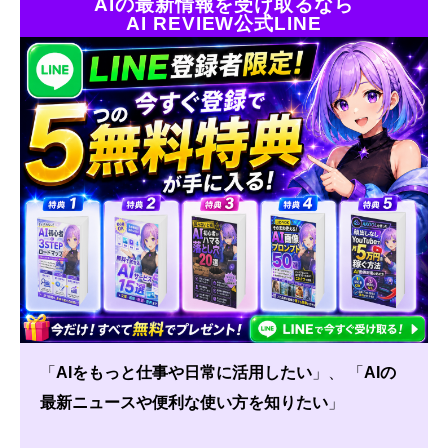
AIの最新情報を受け取るなら
AI REVIEW公式LINE
「
AIをもっと仕事や日常に活用したい
」、 「
AIの
最新ニュースや便利な使い方を知りたい
」