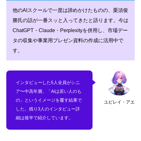
他のAIスクールで一度は諦めかけたものの、栗須俊
勝氏の話が一番スッと入ってきたと語ります。今は
ChatGPT・Claude・Perplexityを併用し、市場デー
タの収集や事業用プレゼン資料の作成に活用中で
す。
インタビューした5人全員がシニ
ア〜中高年層。「AIは若い人のも
の」というイメージを覆す結果で
ユビレイ・アエ
した。残り3人のインタビュー詳
細は後半で紹介しています。