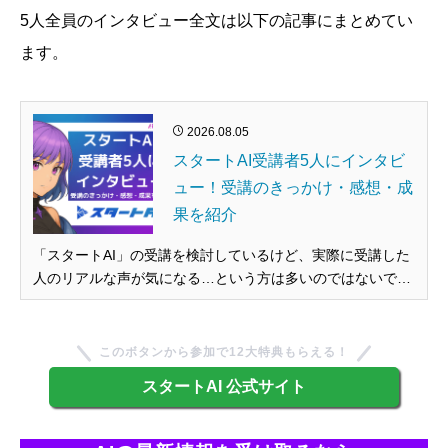
5人全員のインタビュー全文は以下の記事にまとめてい
ます。
2026.08.05
スタートAI受講者5人にインタビ
ュー！受講のきっかけ・感想・成
果を紹介
「スタートAI」の受講を検討しているけど、実際に受講した
人のリアルな声が気になる…という方は多いのではないでし
ょうか。 ネット上の口コミだけでは、どうしても情報が限ら
れてしまいます。 そこで今回は、スタートAIを実際に受講し
た5人の方にインタビューを実施しました。年齢・職業・AI
このボタンから参加で12大特典もらえる！
経験がバラバラな...
スタートAI 公式サイト