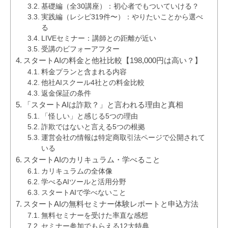
基礎編（全30講座）：初心者でもついていける？
実践編（レシピ319件〜）：やりたいことから選べ
る
LIVEセミナー：講師との距離が近い
受講のビフォーアフター
スタートAIの料金と他社比較【198,000円は高い？】
料金プランと含まれる内容
他社AIスクール4社との料金比較
返金保証の条件
「スタートAIは詐欺？」と言われる理由と真相
「怪しい」と感じる5つの理由
詐欺ではないと言える5つの根拠
運営会社の情報は特定商取引法ページで公開されて
いる
スタートAIのカリキュラム・学べること
カリキュラムの全体像
学べるAIツールと活用分野
スタートAIで学べないこと
スタートAIの無料セミナー体験レポートと申込方法
無料セミナーを受けた率直な感想
セミナー参加でもらえる12大特典