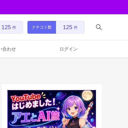
125
125

クチコミ数
件
件
い合わせ
ログイン