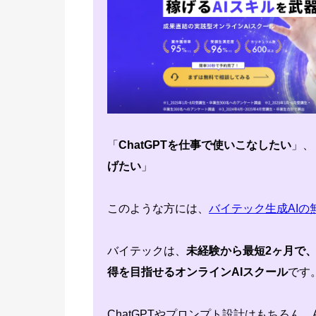
「
ChatGPTを仕事で使いこなしたい
」、
げたい
」
このような方には、
バイテック生成AIの
バイテックは、
未経験から最短2ヶ月で、
得を目指せるオンラインAIスクール
です
ChatGPTやプロンプト設計はもちろん、