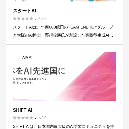
スタートAI





0
-

スタートAIは、年商600億円のTEAM ENERGYグループ
と大阪のAI博士・栗須俊勝氏が創設した実践型生成AIス
クールです。 60日間の短期集中プログラムで、基礎から
実践まで段階的に学べる3つのカリキュラム(ベーシッ
AI学習
[…]
SHIFT AI





0
-

SHIFT AIは、日本国内最大級のAI学習コミュニティを持