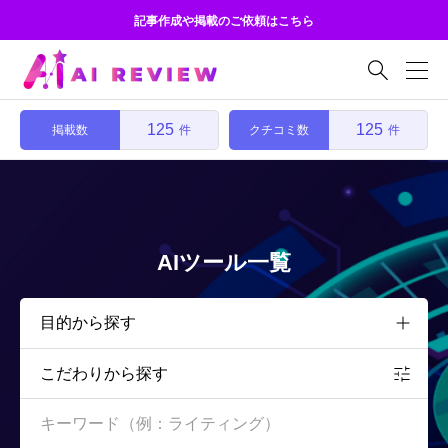
記事作成や掲載のご依頼はこちら

125
125
掲載数
クチコミ数
件
件
AIツール一覧
こだわりから探す