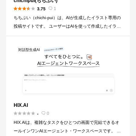
chichipui(ちちぷい)





1
3.75

ちちぷい（chichi-pui）は、AIが生成したイラスト専用の
投稿サイトです。 ユーザーはAIを使って作成したイラス
トを投稿し、他のユーザーが閲覧できる仕組みになって
います。 また、サイト内で5puiから生成機能が利用 […]
対話型生成AI
HIX.AI





0
-

HIX.AIは、複雑なタスクをひとつの画面で完結できるオ
ールインワンAIエージェント・ワークスペースです。 自