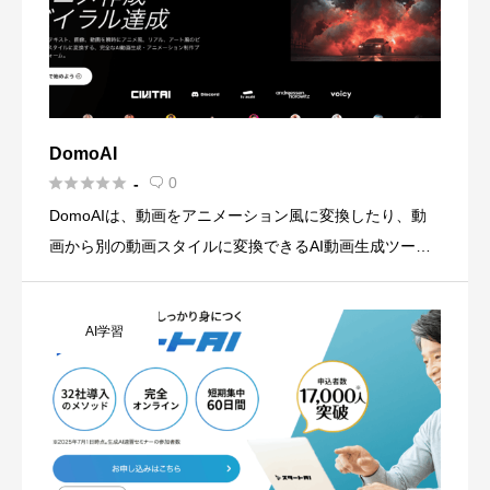
DomoAI





0
-

DomoAIは、動画をアニメーション風に変換したり、動
画から別の動画スタイルに変換できるAI動画生成ツール
です。 実写映像をアニメ風、イラスト風、3D風など様々
なスタイルに変換する機能を持ち、クリエイターやマー
AI学習
ケター向け […]