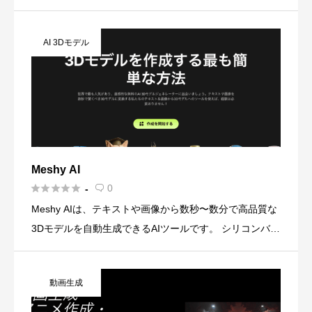
然言語で指示を出すだけで、AIがタスクの種類を自動で
判別し、リサーチ、記事執筆、画像・動画生成、スライ
AI 3Dモデル
ド作成、 […]
Meshy AI





0
-

Meshy AIは、テキストや画像から数秒〜数分で高品質な
3Dモデルを自動生成できるAIツールです。 シリコンバレ
ー発で、ゲーム開発・3Dプリント・VR/AR・製品デザイ
ンなど幅広い用途に対応。 Text to 3D、I […]
動画生成