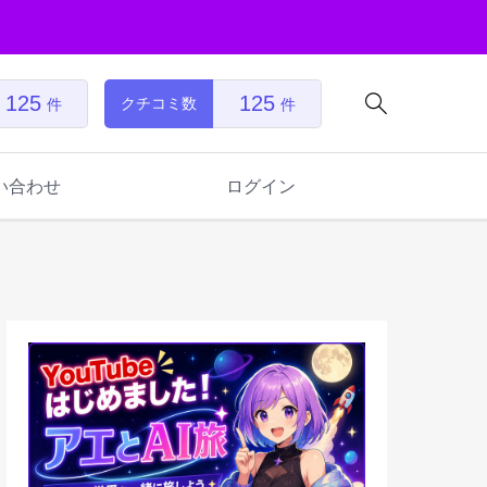
125
125

クチコミ数
件
件
い合わせ
ログイン