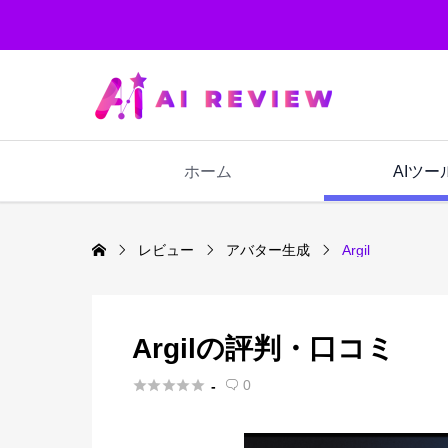
ホーム
AIツー
レビュー
アバター生成
Argil
Argilの評判・口コミ





0
-
