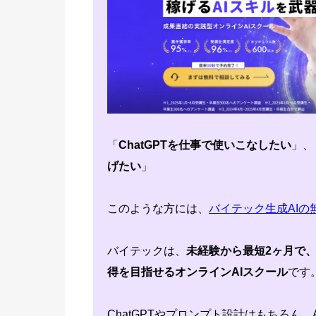
「
ChatGPTを仕事で使いこなしたい
」、
げたい
」
このような方には、
バイテック生成AIの
バイテックは、
未経験から最短2ヶ月で、
得を目指せるオンラインAIスクール
です
ChatGPTやプロンプト設計はもちろん、