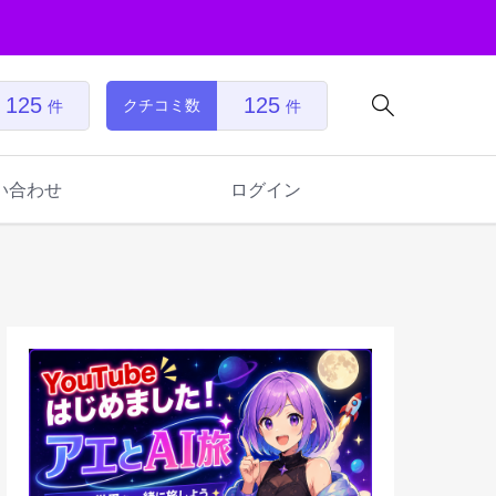
125
125

クチコミ数
件
件
い合わせ
ログイン