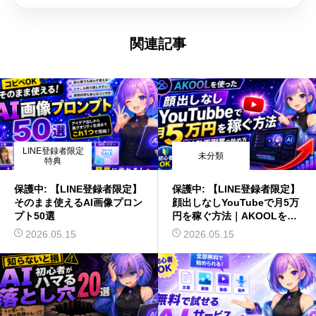
関連記事
LINE登録者限定
未分類
特典
保護中: 【LINE登録者限定】
保護中: 【LINE登録者限定】
そのまま使えるAI画像プロン
顔出しなしYouTubeで月5万
プト50選
円を稼ぐ方法｜AKOOLを使
ったAI動画副業の始め方
2026.05.15
2026.05.15