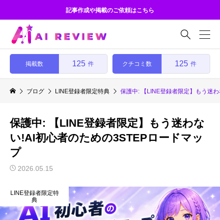
記事作成や掲載のご依頼はこちら

125
125
掲載数
クチコミ数
件
件
ブログ
LINE登録者限定特典
保護中: 【LINE登録者限定】もう迷わ
保護中: 【LINE登録者限定】もう迷わな
い!AI初心者のための3STEPロードマッ
プ
2026.05.15
LINE登録者限定特
典