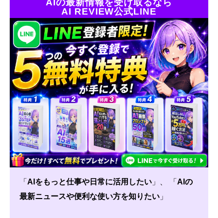
AIの最新情報を受け取るなら
AI REVIEW公式LINE
「
AIをもっと仕事や日常に活用したい
」、 「
AIの
最新ニュースや便利な使い方を知りたい
」