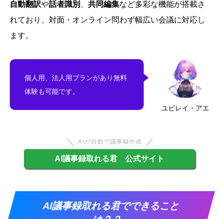
自動翻訳
や
話者識別
、
共同編集
など多彩な機能が搭載さ
れており、対面・オンライン問わず幅広い会議に対応し
ます。
個人用、法人用プランがあり無料
体験も可能です。
ユビレイ・アエ
AIが自動で議事録作成
AI議事録取れる君 公式サイト
AI議事録取れる君でできること