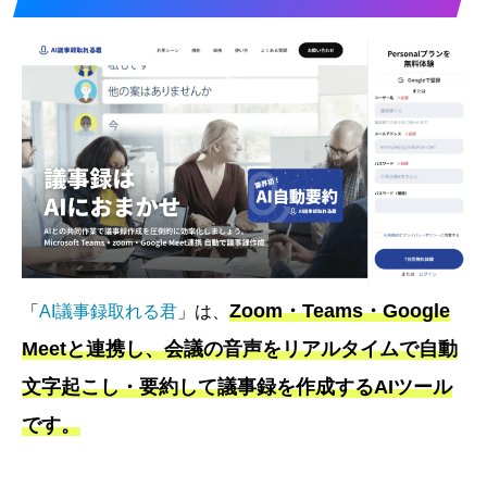
Zoom・Teams・Google
「
AI議事録取れる君
」は、
Meetと連携し、会議の音声をリアルタイムで自動
文字起こし・要約して議事録を作成するAIツール
です。