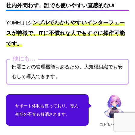
社内外問わず、誰でも使いやすい直感的なUI
ンプルでわかりやすいインターフェー
YOMELはシ
スが特徴で、ITに不慣れな人でもすぐに操作可能
です。
他にも…
部署ごとの管理機能もあるため、大規模組織でも安
心して導入できます。
サポート体制も整っており、導入
初期の不安も解消されます。
ユビレイ・アエ
ホーム
レビューを書く
YouTubeを見る
公式LINE登録