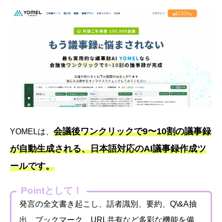
会議後ワンクリックで9〜10割の議事録
YOMELは、
が自動生成される、日本語対応のAI議事録作成ツ
ールです。
Pointとして！
発言の全文書き起こし、話者識別、要約、Q\&A抽
出、ブックマーク、URL共有など多彩な機能を備