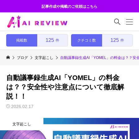
記事作成や掲載のご依頼はこちら

125
125
掲載数
クチコミ数
件
件
ブログ
文字起こし
自動議事録生成AI「YOMEL」の料金は？？
自動議事録生成AI「YOMEL」の料金
は？？安全性や注意点について徹底解
説！！
2026.02.17
文字起こし