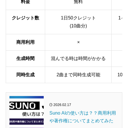
料金
無料
クレジット数
1日50クレジット
1ヶ
(10曲分)
商用利用
×
生成時間
混んでる時は時間がかかる
優
同時生成
2曲まで同時生成可能
10
2026.02.17
Suno AIの使い方は？？商用利用
や著作権についてまとめてみた