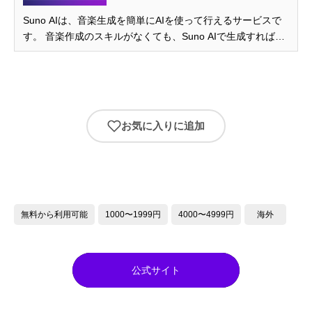
Suno AIは、音楽生成を簡単にAIを使って行えるサービスで
す。 音楽作成のスキルがなくても、Suno AIで生成すれば自
身の音楽として利用することができます。 しかし、AIで生成
した音楽になるため、著作権や商用利用について注意すべき
点が通常の楽曲とは違います。 そこで今回は実際にSuno ...
お気に入りに追加
無料から利用可能
1000〜1999円
4000〜4999円
海外
公式サイト