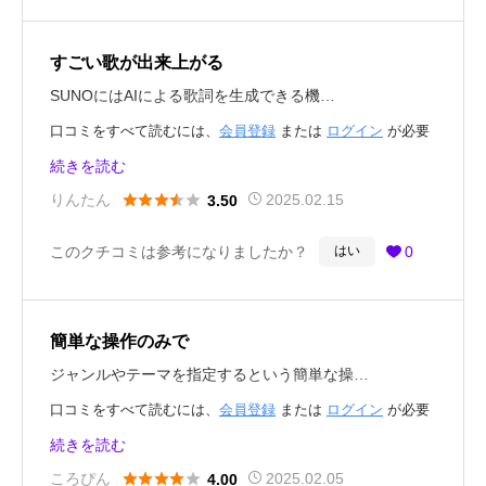
すごい歌が出来上がる
SUNOにはAIによる歌詞を生成できる機…
口コミをすべて読むには、
会員登録
または
ログイン
が必要
です。
続きを読む





りんたん
2025.02.15
3.50
このクチコミは参考になりましたか？
0
はい

簡単な操作のみで
ジャンルやテーマを指定するという簡単な操…
口コミをすべて読むには、
会員登録
または
ログイン
が必要
です。
続きを読む





ころぴん
2025.02.05
4.00