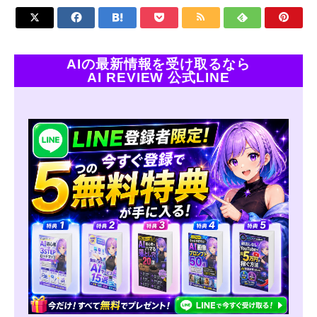







AIの最新情報を受け取るなら
AI REVIEW 公式LINE