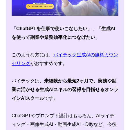
「
ChatGPTを仕事で使いこなしたい
」、「
生成AI
を使って副業や業務効率化につなげたい
」
このような方には、
バイテック生成AIの無料カウン
セリング
がおすすめです。
バイテックは、
未経験から最短2ヶ月で、実務や副
業に活かせる生成AIスキルの習得を目指せるオンラ
インAIスクール
です。
ChatGPTやプロンプト設計はもちろん、AIライテ
ィング・画像生成AI・動画生成AI・Difyなど、今後