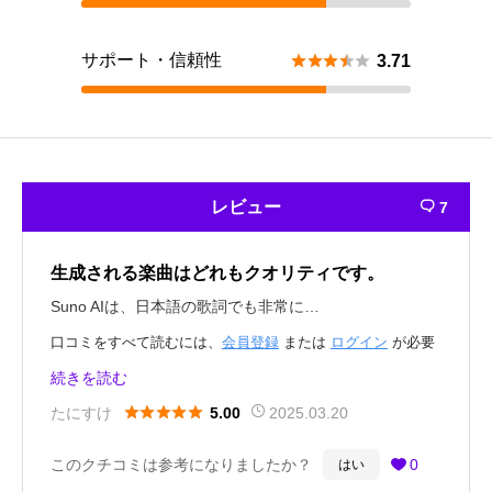
サポート・信頼性





3.71
レビュー
7

生成される楽曲はどれもクオリティです。
Suno AIは、日本語の歌詞でも非常に…
口コミをすべて読むには、
会員登録
または
ログイン
が必要
です。
続きを読む





たにすけ
2025.03.20
5.00
このクチコミは参考になりましたか？
0
はい
