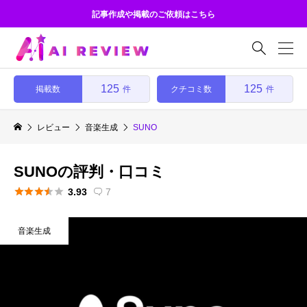
記事作成や掲載のご依頼はこちら

125
125
掲載数
クチコミ数
件
件
レビュー
音楽生成
SUNO
SUNOの評判・口コミ





3.93
7

音楽生成