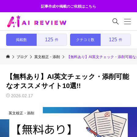
記事作成や掲載のご依頼はこちら

125
125
掲載数
クチコミ数
件
件
ブログ
英文校正・添削
【無料あり】AI英文チェック・添削可能なオ
【無料あり】AI英文チェック・添削可能
なオススメサイト10選!!
2026.02.17
英文校正・添削